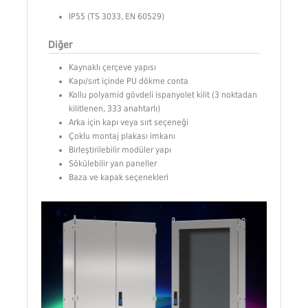
IP55 (TS 3033, EN 60529)
Diğer
Kaynaklı çerçeve yapısı
Kapı/sırt içinde PU dökme conta
Kollu polyamid gövdeli ispanyolet kilit (3 noktadan
kilitlenen, 333 anahtarlı)
Arka için kapı veya sırt seçeneği
Çoklu montaj plakası imkanı
Birleştirilebilir modüler yapı
Sökülebilir yan paneller
Baza ve kapak seçenekleri