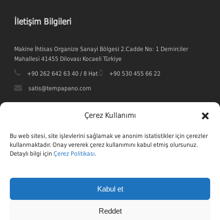
İletişim Bilgileri
Makine İhtisas Organize Sanayi Bölgesi 2.Cadde No: 1 Demirciler
Mahallesi 41455 Dilovası Kocaeli Türkiye
+90 262 642 63 40 / 8 Hat
+90 530 455 66 22
satis@tempapano.com
Çerez Kullanımı
Bu web sitesi, site işlevlerini sağlamak ve anonim istatistikler için çerezler
kullanmaktadır. Onay vererek çerez kullanımını kabul etmiş olursunuz.
Detaylı bilgi için
Çerez Politikası
.
Kabul et
Reddet