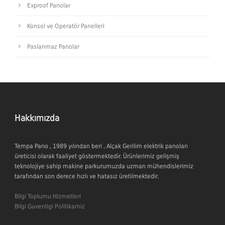
Exproof Panolar
Konsol ve Operatör Panelleri
Paslanmaz Panolar
Hakkımızda
Tempa Pano , 1989 yılından beri , Alçak Gerilim elektrik panoları
üreticisi olarak faaliyet göstermektedir. Ürünlerimiz gelişmiş
teknolojiye sahip makine parkurumuzda uzman mühendislerimiz
tarafından son derece hızlı ve hatasız üretilmektedir.
Bilgi Toplumu Hizmetleri
Bilgi Guvenligi Politikamiz