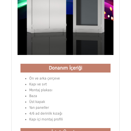
Donanım İçeriği
Ön ve arka çerçeve
Kapı ve sırt
Montaj plakası
Baza
Üst kapak
Yan paneller
4/6 ad derinlik kızağı
Kapı içi montaj profili