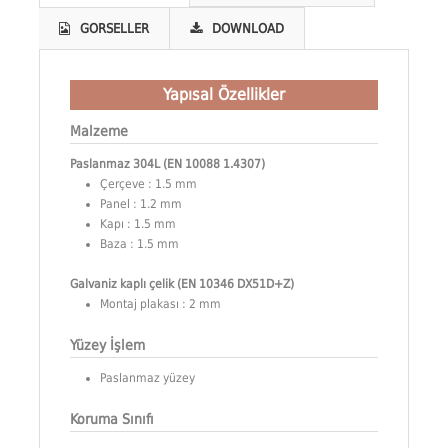
GORSELLER
DOWNLOAD
Yapısal Özellikler
Malzeme
Paslanmaz 304L (EN 10088 1.4307)
Çerçeve : 1.5 mm
Panel : 1.2 mm
Kapı : 1.5 mm
Baza : 1.5 mm
Galvaniz kaplı çelik (EN 10346 DX51D+Z)
Montaj plakası : 2 mm
Yüzey İşlem
Paslanmaz yüzey
Koruma Sınıfı