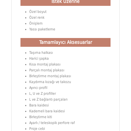
İstek Üzerine
Özel boyut
Özel renk
Önişlem
Yassı paketleme
Tamamlayıcı Aksesuarlar
Taşıma halkası
Harici şapka
Kısa montaj plakası
Parçalı montaj plakası
Birleştirme montaj plakası
Kaydırma kızağı ve takozu
Ayırıcı profil
L, U ve Z profiller
L ve Z bağlantı parçaları
Bara kaidesi
Kademeli bara kaidesi
Birleştirme kiti
Ayarlı / teleskopik perfore raf
Proje cebi