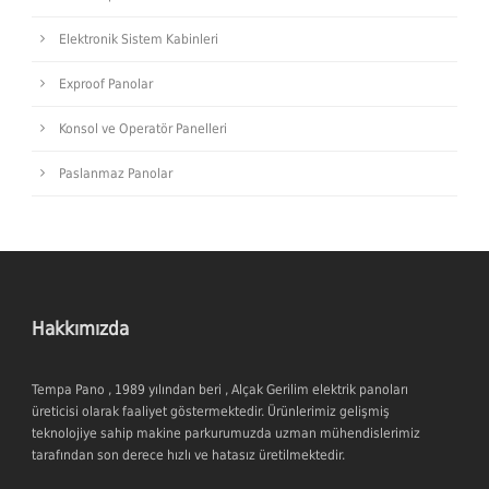
Elektronik Sistem Kabinleri
Exproof Panolar
Konsol ve Operatör Panelleri
Paslanmaz Panolar
Hakkımızda
Tempa Pano , 1989 yılından beri , Alçak Gerilim elektrik panoları
üreticisi olarak faaliyet göstermektedir. Ürünlerimiz gelişmiş
teknolojiye sahip makine parkurumuzda uzman mühendislerimiz
tarafından son derece hızlı ve hatasız üretilmektedir.