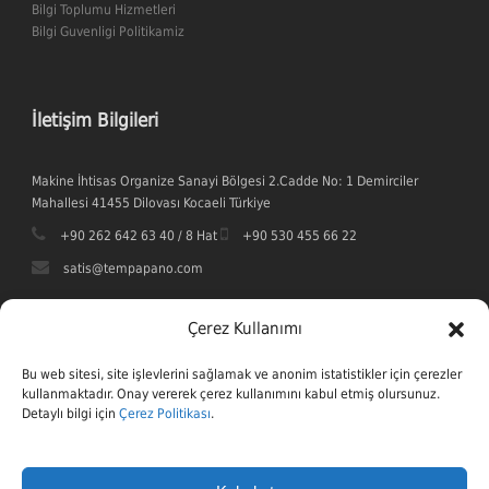
Bilgi Toplumu Hizmetleri
Bilgi Guvenligi Politikamiz
İletişim Bilgileri
Makine İhtisas Organize Sanayi Bölgesi 2.Cadde No: 1 Demirciler
Mahallesi 41455 Dilovası Kocaeli Türkiye
+90 262 642 63 40 / 8 Hat
+90 530 455 66 22
satis@tempapano.com
Çerez Kullanımı
Bu web sitesi, site işlevlerini sağlamak ve anonim istatistikler için çerezler
kullanmaktadır. Onay vererek çerez kullanımını kabul etmiş olursunuz.
Detaylı bilgi için
Çerez Politikası
.