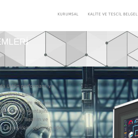
KURUMSAL
KALITE VE TESCIL BELGEL
EMLERİ
arda üstün performans ve
ve yüksek kaliteli
lara maksimum verimlilik
lerin kolayca montajını
ni azaltır. Tasarım ve
ıcı deneyimini optimize eder.