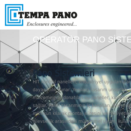
OPERATÖR PANO SİST
Pano Sistemleri
HIT kontrol panelleri, endüstriyel uygulamal
dayanıklılık sunar. Yenilikçi tasarım unsurları 
malzemelerle donatılan bu paneller, kullanıcı
sağlar. Panel tasarımının iç kanalları, bileşen
mümkün kılarak montaj süresini ve maliyetleri
işlevsellik arasındaki mükemmel uyum, kullan