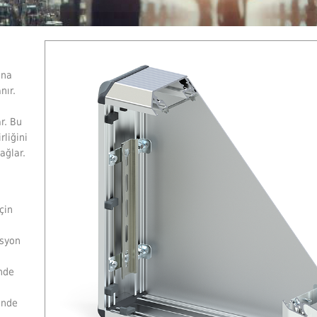
ına
nır.
r. Bu
rliğini
ağlar.
çin
asyon
nde
inde