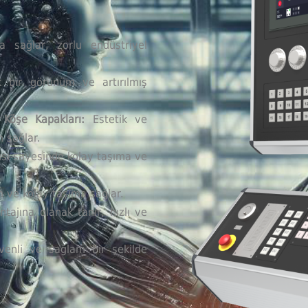
sağlar, zorlu endüstriyel
 bir görünüm ve artırılmış
Köşe Kapakları:
Estetik ve
m sağlar.
sı sayesinde kolay taşıma ve
 ve kolay taşıma sağlar.
tajına olanak tanır, hızlı ve
venli ve sağlam bir şekilde