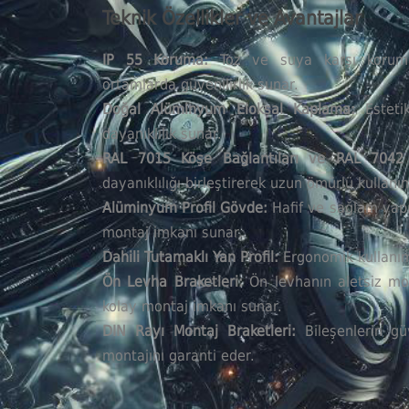
Teknik Özellikler ve Avantajlar
IP 55 Koruma:
Toz ve suya karşı koruma 
ortamlarda güvenilirlik sunar.
Doğal Alüminyum Eloksal Kaplama:
Estetik
dayanıklılık sunar.
RAL 7015 Köşe Bağlantıları ve RAL 7042 
dayanıklılığı birleştirerek uzun ömürlü kullanı
Alüminyum Profil Gövde:
Hafif ve sağlam yapı
montaj imkanı sunar.
Dahili Tutamaklı Yan Profil:
Ergonomik kullanım
Ön Levha Braketleri:
Ön levhanın aletsiz mon
kolay montaj imkanı sunar.
DIN Rayı Montaj Braketleri:
Bileşenlerin gü
montajını garanti eder.