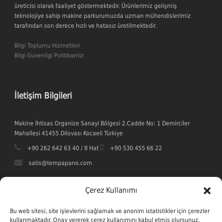
üreticisi olarak faaliyet göstermektedir. Ürünlerimiz gelişmiş
teknolojiye sahip makine parkurumuzda uzman mühendislerimiz
tarafından son derece hızlı ve hatasız üretilmektedir.
Bilgi Toplumu Hizmetleri
Bilgi Guvenligi Politikamiz
İletişim Bilgileri
Makine İhtisas Organize Sanayi Bölgesi 2.Cadde No: 1 Demirciler
Mahallesi 41455 Dilovası Kocaeli Türkiye
+90 262 642 63 40 / 8 Hat
+90 530 455 66 22
satis@tempapano.com
Çerez Kullanımı
Bu web sitesi, site işlevlerini sağlamak ve anonim istatistikler için çerezler
kullanmaktadır. Onay vererek çerez kullanımını kabul etmiş olursunuz.