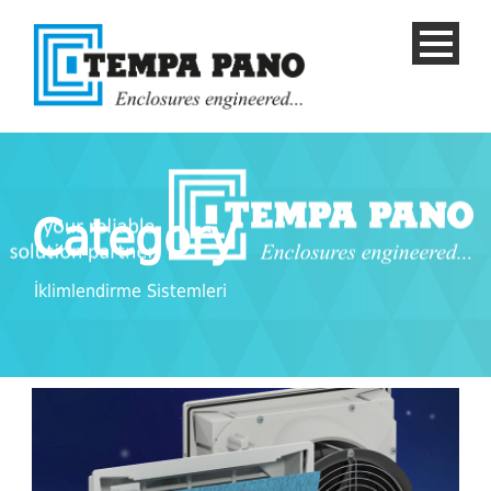
Category
İklimlendirme Sistemleri
TURKISH