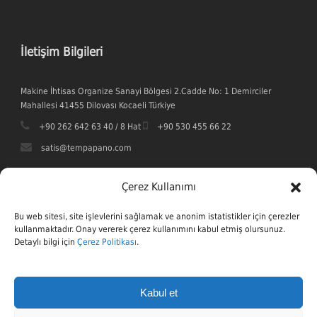
İletişim Bilgileri
Makine İhtisas Organize Sanayi Bölgesi 2.Cadde No: 1 Demirciler
Mahallesi 41455 Dilovası Kocaeli Türkiye
+90 262 642 63 40 / 8 Hat
+90 530 455 66 22
satis@tempapano.com
Çerez Kullanımı
Bu web sitesi, site işlevlerini sağlamak ve anonim istatistikler için çerezler
kullanmaktadır. Onay vererek çerez kullanımını kabul etmiş olursunuz.
Detaylı bilgi için
Çerez Politikası
.
Kabul et