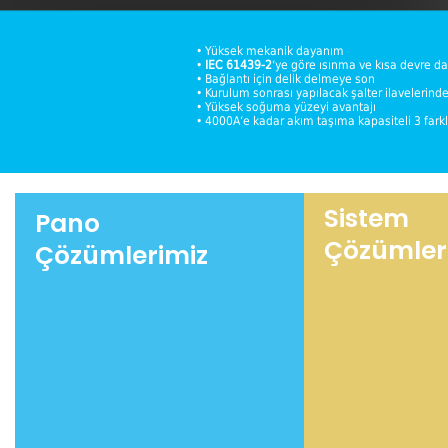
• Yüksek mekanik dayanım
•
IEC 61439-2
‘ye göre ısınma ve kısa devre d
• Bağlantı için delik delmeye son
• Kurulum sonrası yapılacak şalter ilavelerinde
• Yüksek soğuma yüzeyi avantajı
• 4000A‘e kadar akım taşıma kapasiteli 3 farklı
Sistem
Pano
Çözümler
Çözümlerimiz