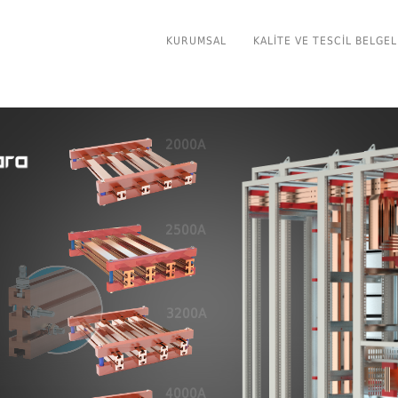
KURUMSAL
KALITE VE TESCIL BELGEL
2000A
2500A
3200A
4000A