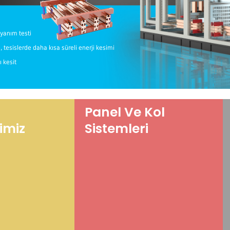
ayanım testi
, tesislerde daha kısa süreli enerji kesimi
 kesit
Panel Ve Kol
imiz
Sistemleri