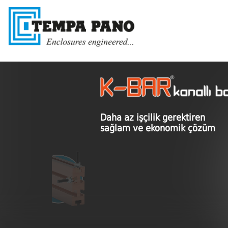
Daha az işçilik gerektiren
sağlam ve ekonomik çözüm
Özel civata ve somun ile kolay bağlantı