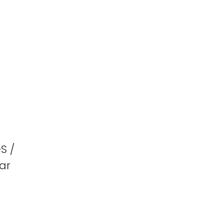
S /
ar