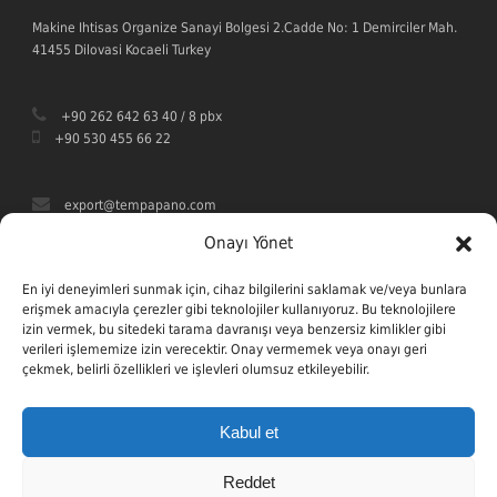
Makine Ihtisas Organize Sanayi Bolgesi 2.Cadde No: 1 Demirciler Mah.
41455 Dilovasi Kocaeli Turkey
+90 262 642 63 40 / 8 pbx
+90 530 455 66 22
export@tempapano.com
Onayı Yönet
En iyi deneyimleri sunmak için, cihaz bilgilerini saklamak ve/veya bunlara
erişmek amacıyla çerezler gibi teknolojiler kullanıyoruz. Bu teknolojilere
izin vermek, bu sitedeki tarama davranışı veya benzersiz kimlikler gibi
verileri işlememize izin verecektir. Onay vermemek veya onayı geri
çekmek, belirli özellikleri ve işlevleri olumsuz etkileyebilir.
Kabul et
Reddet