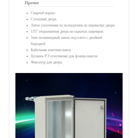
Прочее
Сварной корпус
Сплошная дверь
Литое уплотнение из полиуретана по периметру двери
135° открываемая дверь на скрытых шарнирах
5мм полиамидный замок под ключ с двойной
бородкой
Кабельная пластина внизу
Цельное РЭ уплотнение для фланш-панели
Фиксатор для двери