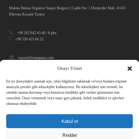
Makine Ihtisas Organize Sanayi Bolgesi 2.Cadde No: 1 Demirciler Mah. 41455
Dilovasi Kocaeli Turkey
+90 262 642 63 40 / 8 pbx
+90 530 455 66 22
export@tempapano.com
Onayı Yönet
En iyi deneyimleri sunmak için, cihaz bilgilerini saklamak ve/veya bunlara erişmek
amacıyla çerezler gibi teknolojiler kullanıyoruz. Bu teknolojilere izin vermek, bu
sitedeki tarama davranışı veya benzersiz kimlikler gibi verileri işlememize izin
verecektir. Onay vermemek veya onayı geri çekmek, belirli özellikleri ve işlevleri
olumsuz etkileyebilir.
Kabul et
Reddet