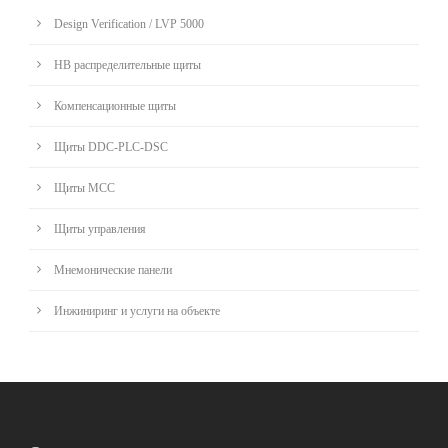
Design Verification / LVP 5000
НВ распределительные щиты
Компенсационные щиты
Щиты DDC-PLC-DSC
Щиты MCC
Щиты управления
Мнемонические панели
Инжиниринг и услуги на объекте