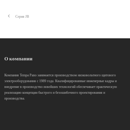
Cерия JB
О компании
Компания Tempa Pano занимается производством низковольтного щитового
электрооборудования с 1989 года. Квалифицированные инженерные кадры и
внедрение в производство новейших технологий обеспечивает практическую
реализацию концепции быстрого и безошибочного проектирования и
производства.