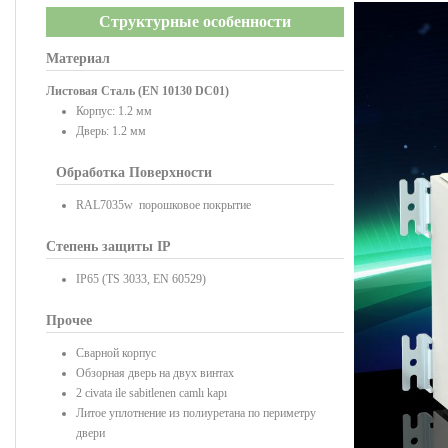
Структурные особенности
Материал
Листовая Сталь (EN 10130 DC01)
Корпус: 1.2 мм
Дверь: 1.2 мм
Обработка Поверхности
RAL7035w порошковое покрытие
Степень защиты IP
IP65 (TS 3033, EN 60529)
Прочее
Сварной корпус
Обзорная дверь на двух винтах
2 civata ile sabitlenen camlı kapı
Литое уплотнение из полиуретана по периметру
двери