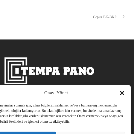
Серия BK-BKP
Onayı Yönet
eneyimleri sunmak için, cihaz bilgilerini saklamak ve/veya bunlara erişmek amacıyla
gibi teknolojiler kullanıyoruz. Bu teknolojilere izin vermek, bu sitedeki tarama davranışı
zersiz kimlikler gibi verileri işlememize izin verecektir. Onay vermemek veya onayı geri
elirli özellikleri ve işlevleri olumsuz etkileyebilir.