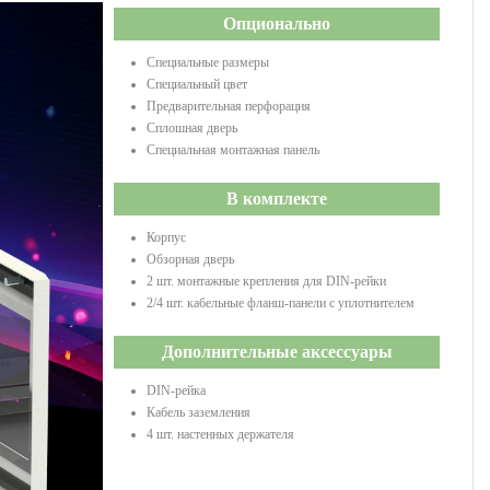
Опционально
Специальныe размеры
Специальный цвет
Предварительная перфорация
Сплошная дверь
Специальная монтажная панель
В комплекте
Корпус
Обзорная дверь
2 шт. монтажные крепления для DIN-рейки
2/4 шт. кабельные фланш-панели с уплотнителем
Дополнительные аксессуары
DIN-рейка
Кабель заземления
4 шт. настенных держателя