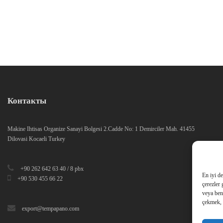
Контакты
Makine Ihtisas Organize Sanayi Bolgesi 2.Cadde No: 1 Demirciler Mah. 41455
Dilovasi Kocaeli Turkey
+90 262 642 63 40 / 8 pbx
En iyi d
+90 530 455 66 22
çerezler 
veya ben
çekmek, b
export@tempapano.com