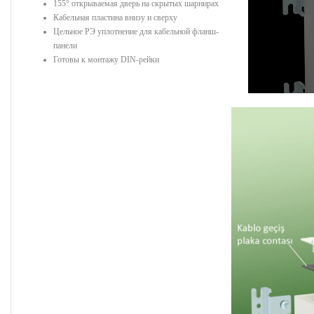
155° открываемая дверь на скрытых шарнирах
Кабельная пластина внизу и сверху
Цельное РЭ уплотнение для кабельной фланш-
панели
Готовы к монтажу DIN-рейки