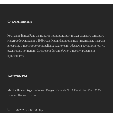
О компании
Компания Tempa Pano занимается производством низковольтного щитового
электрооборудования с 1989 года. Квалифицированные инженерные кадры и
внедрение в производство новейших технологий обеспечивает практическую
реализацию концепции быстрого и безошибочного проектирования и
производства.
Контакты
Makine Ihtisas Organize Sanayi Bolgesi 2.Cadde No: 1 Demirciler Mah. 41455
Dilovasi Kocaeli Turkey
+90 262 642 63 40 / 8 pbx