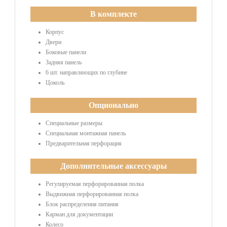
В комплекте
Корпус
Двери
Боковые панели
Задняя панель
6 шт. направляющих по глубине
Цоколь
Опционально
Специальныe размеры
Специальная монтажная панель
Предварительная перфорация
Дополнительные аксессуары
Регулируемая перфорированная полка
Выдвижная перфорированная полка
Блок распределения питания
Карман для документации
Колесо